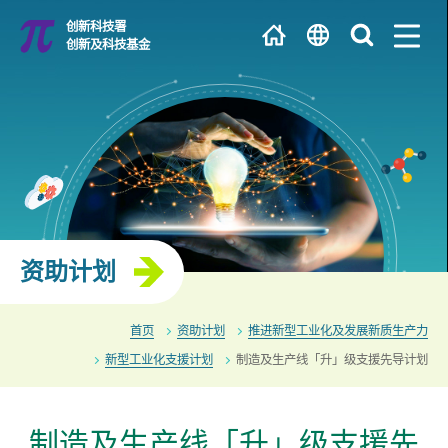
跳
创新科技署
到
创新及科技基金
主
EN
内
容
繁
大学 / 科研机构
简
研发中心
资助计划
首页
资助计划
推进新型工业化及发展新质生产力
新型工业化支援计划
制造及生产线「升」级支援先导计划
制造及生产线「升」级支援先