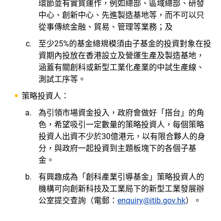
環節並有實質運作，例如總部、區域總部、研發
中心、創新中心、先進製造基地等，而不可以只
從事傳統金融、貿易、管理等業務；及
至少25%的基金總規模須由子基金的投資對象在投
資期內投放在香港設立及營運生產及製造基地，
涵蓋有關創科或新型工業化產業的中試生產線、
測試工序等。
策略投資人：
為引領市場資金投入，政府會做好「搭台」的角
色，希望吸引一定數量的策略投資人，每個策略
投資人出資不少於30億港元，以有限合夥人的身
分，與政府一起投資到主題板塊下的各個子基
金。
有興趣成為「創科產業引導基金」策略投資人的
機構可向創新科技及工業局下的新型工業發展辦
公室提交查詢（電郵：
enquiry@itib.gov.hk
）。