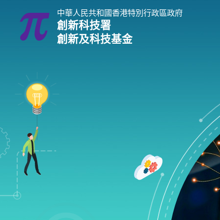
跳
中華人民共和國香港特別行政區政府
到
創新科技署
主
創新及科技基金
內
容
進行研究及發展
支持研究及發展
創科實習計劃
創新及科技基金指南
企業 / 初創企業 /
贊助研究及發展
創新及科技支援計劃
科技支援計劃概覽
科技
推進新型工業化及發展新質生
內地與香港科技合作資助計劃
讓僱員接受高端科技培訓 / 聘用人才進行
企業支援計劃
為初創企業尋找
前沿科技研究支援計劃
培養創新科技
為創新科技企業提供加速