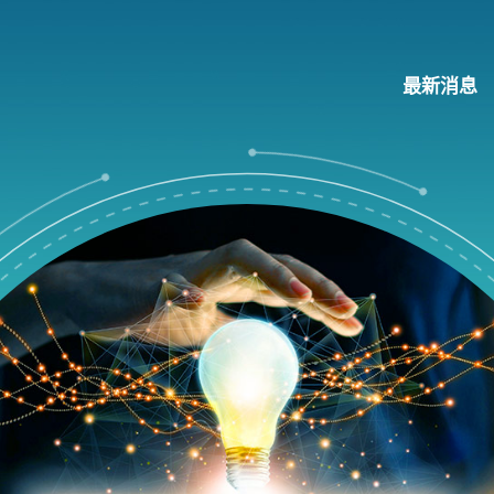
最新消息
項目
推動科技應用
大學科技初創企業資助計劃
知識產權安排指引
 創科加速器
項目
公營機構試用計劃
應用
產力
推進新型工業化及發展新質生產力
研發
工作
新型工業加速計劃
資金
新型工業化支援計劃
文化
創科產業引導基金
服務