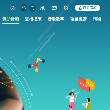
EN
简
ITCFAS
資助計劃
支持措施
撥款數字
項目檢索
刊物
培育創科人才
獲款機構的審計師須知
研究人才庫
支援科技初創企業
創科創投基金
產學研1+計劃
創科加速器先導計劃
培養創科文化
一般支援計劃