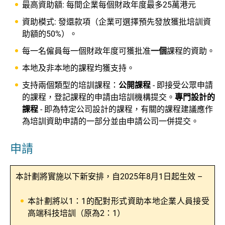
最高資助額: 每間企業每個財政年度最多25萬港元
資助模式: 發還款項（企業可選擇預先發放獲批培訓資
助額的50%）。
每一名僱員每一個財政年度可獲批准
一個
課程的資助。
本地及非本地的課程均獲支持。
支持兩個類型的培訓課程：
公開課程
- 即接受公眾申請
的課程，登記課程的申請由培訓機構提交。
專門設計的
課程
- 即為特定公司設計的課程，有關的課程建議應作
為培訓資助申請的一部分並由申請公司一併提交。
申請
本計劃將實施以下新安排，自
2025
年
8
月
1
日起生效 –
本計劃將以
1
：
1
的配對形式資助本地企業人員接受
高端科技培訓（原為
2
：
1
）