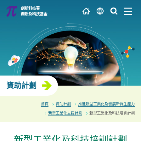
跳
創新科技署
到
創新及科技基金
主
繁
內
容
EN
大學 / 科研機構
简
研發中心
資助計劃
首頁
資助計劃
推進新型工業化及發展新質生產力
新型工業化支援計劃
新型工業化及科技培訓計劃
新型工業化及科技培訓計劃