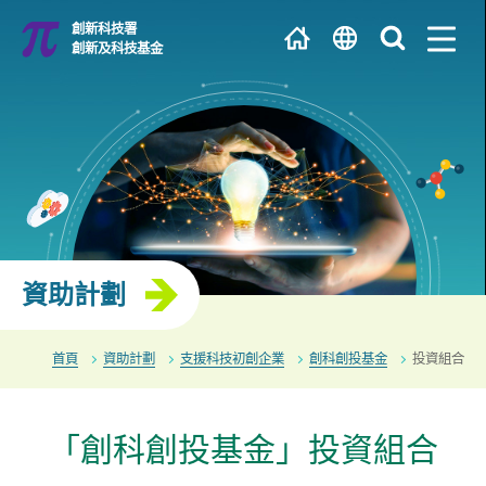
跳
創新科技署
到
創新及科技基金
主
繁
內
容
EN
大學 / 科研機構
简
研發中心
資助計劃
首頁
資助計劃
支援科技初創企業
創科創投基金
投資組合
「創科創投基金」投資組合