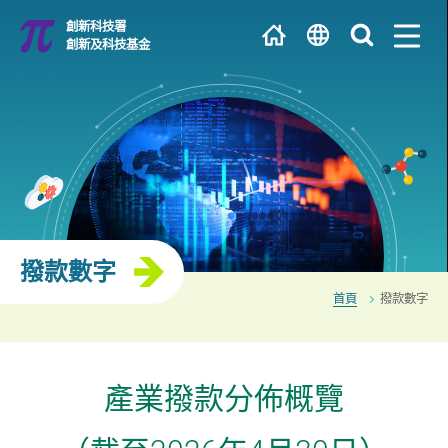
跳
創新科技署
到
創新及科技基金
主
繁
內
容
EN
大學 / 科研機構
简
研發中心
撥款數字
首頁
撥款數字
產業撥款分佈概覽