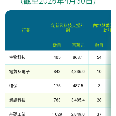
（截至2026年4月30日）
企業 / 初創企業 / 創科加速器
創新及科技支援計
內地與香港
行業
劃
助計劃
數目
百萬元
數目
生物科技
405
868.1
54
電氣及電子
843
4,336.0
10
環保
175
487.5
3
資訊科技
763
3,485.4
28
基礎工業
1 029
2,849.0
37