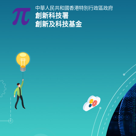
跳
中華人民共和國香港特別行政區政府
到
創新科技署
主
創新及科技基金
內
容
進行研究及發展
支持研究及發展
創科實習計劃
創新及科技基金指南
企業 / 初創企業 /
贊助研究及發展
創新及科技支援計劃
科技支援計劃概覽
科技
推進新型工業化及發展新質生
內地與香港科技合作資助計劃
讓僱員接受高端科技培訓 / 聘用人才進行
企業支援計劃
為初創企業尋找
前沿科技研究支援計劃
培養創新科技
為創新科技企業提供加速