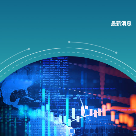
最新消息
項目
推動科技應用
大學科技初創企業資助計劃
知識產權安排指引
 創科加速器
項目
公營機構試用計劃
應用
產力
推進新型工業化及發展新質生產力
研發
工作
新型工業加速計劃
資金
新型工業化支援計劃
文化
創科產業引導基金
服務