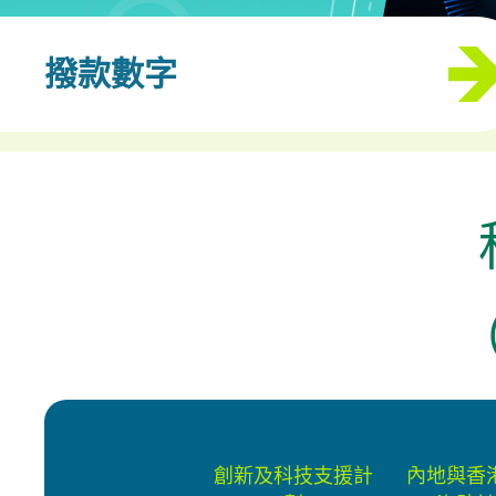
撥款數字
（
創新及科技支援計
內地與香