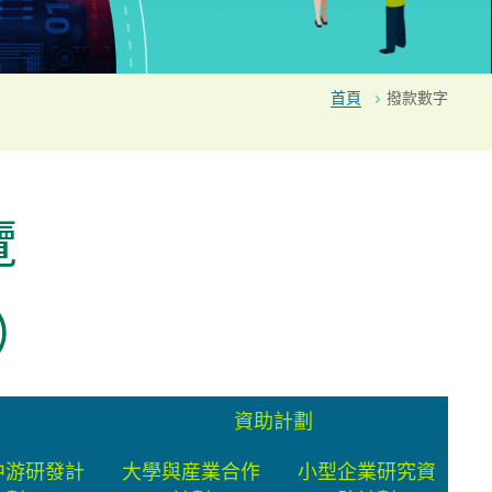
首頁
撥款數字
覽
日）
資助計劃
中游研發計
大學與産業合作
小型企業研究資