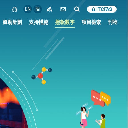
EN
简
ITCFAS
資助計劃
支持措施
撥款數字
項目檢索
刊物
培育創科人才
獲款機構的審計師須知
研究人才庫
支援科技初創企業
創科創投基金
產學研1+計劃
創科加速器先導計劃
培養創科文化
一般支援計劃