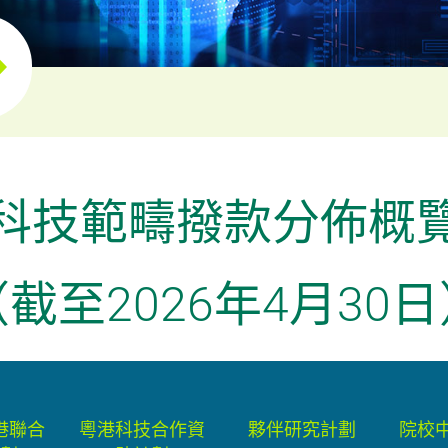
科技範疇撥款分佈概
截至2026年4月30
港聯合
粵港科技合作資
夥伴研究計劃
院校