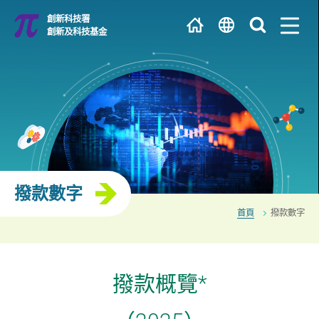
跳
創新科技署
到
創新及科技基金
主
繁
內
容
EN
大學 / 科研機構
简
研發中心
撥款數字
首頁
撥款數字
撥款概覽*