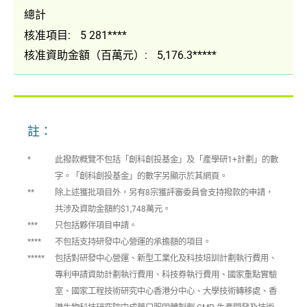
總計
核准項目:
5 281****
核准資助金額（百萬元）:
5,176.3*****
註：
*
此撥款概覽不包括「創科創投基金」及「產學研1+計劃」的數
字。「創科創投基金」的數字另顯示於其網頁。
**
除上述獲批項目外，另有8宗獲評審委員會支持撥款的申請，
共涉及資助金額約$1,748萬元。
***
只包括夥伴項目申請。
****
不包括支持研發中心營運的承擔額的項目。
*****
包括對研發中心營運、新型工業化及科技培訓計劃執行費用、
專利申請資助計劃執行費用、科技券執行費用、國家重點實驗
室、國家工程技術研究中心香港分中心、大學技術轉移處、香