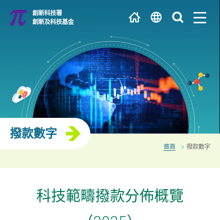
跳
創新科技署
到
創新及科技基金
主
繁
內
容
EN
大學 / 科研機構
简
研發中心
撥款數字
首頁
撥款數字
科技範疇撥款分佈概覽