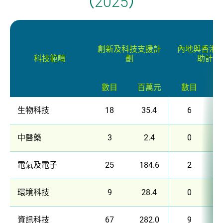
（2025）
企業 / 初創企業 / 創科加速器
創新及科技支援計
內地與香港
科技範疇
劃
助計劃
數目
百萬元
數目
生物科技
18
35.4
6
中醫藥
3
2.4
0
電氣及電子
25
184.6
2
環境科技
9
28.4
0
資訊科技
67
282.0
9