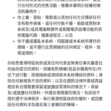
行任何形式的兜售活動，惟獲本署明示授權的情
況則屬例外；
你上載、張貼、電郵或以其他任何方式傳送任何
含有軟件病毒，或任何可能干擾、損毀或限制本
系統及/或其電腦軟硬件或相關電訊設備功能的其
他電腦代碼、檔案或程式；以及
你干擾或擾亂本系統、伺服器或本系統所運作的
網絡，或不遵行此等網絡的任何規定、程序、政
策或規則。
你知悉香港特區政府或其任何代表並無責任事先審查任
何由你提交的資料，但擁有酌情權(但並非職責所在)作
出下述行動：拒絕接納或清除經本系統傳送的資料；清
除任何被視為不良的資料；以及在遵照法律所需或真誠
相信有合理需要保留或披露該等資料的情況下，保留
及/或披露任何資料。所謂合理需要的情況，包括但不
限於遵守法律程序、執行香港特區政府的權利，或回應
因任何資料涉及違反第三者權利的聲稱。