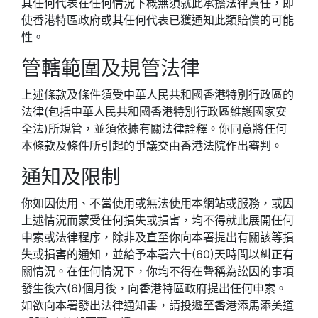
其任何代表在任何情況下概無須就此承擔法律責任，即
使香港特區政府或其任何代表已獲通知此類賠償的可能
性。
管轄範圍及規管法律
上述條款及條件須受中華人民共和國香港特別行政區的
法律(包括中華人民共和國香港特別行政區維護國家安
全法)所規管，並須依據有關法律詮釋。你同意將任何
本條款及條件所引起的爭議交由香港法院作出審判。
通知及限制
你如因使用、不當使用或無法使用本網站或服務，或因
上述情況而蒙受任何損失或損害，均不得就此展開任何
申索或法律程序，除非及直至你向本署提出有關該等損
失或損害的通知，並給予本署六十(60)天時間以糾正有
關情況。在任何情況下，你均不得在聲稱為訟因的事項
發生後六(6)個月後，向香港特區政府提出任何申索。
如欲向本署發出法律通知書，請投遞至香港添馬添美道