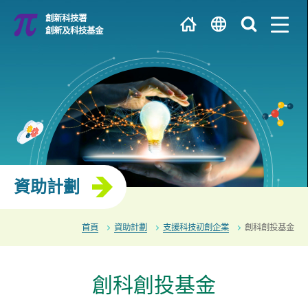
跳
創新科技署
到
創新及科技基金
主
繁
內
容
EN
University / Research Institute
简
R&D Centre
資助計劃
首頁
資助計劃
支援科技初創企業
創科創投基金
創科創投基金
Enterprise / Start-up / Innovation and