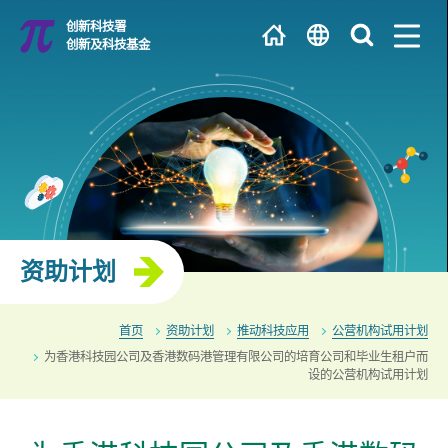
跳
创新科技署
到
创新及科技基金
主
EN
内
容
繁
大学 / 科研机构
简
研发中心
资助计划
首页
资助计划
推动科技应用
公营机构试用计划
为香港科技园公司及香港数码港管理有限公司的培育公司和毕业生租户而
设的公营机构试用计划