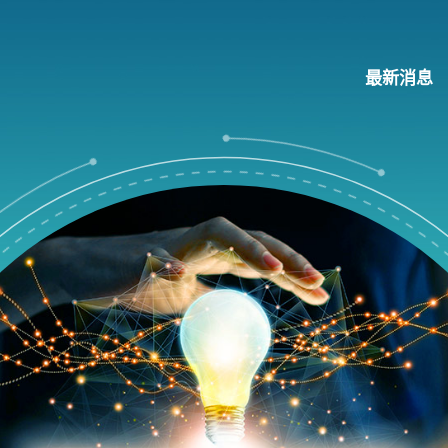
最新消息
项目
推动科技应用
大学科技初创企业资助计划
知识产权安排指引
 创科加速器
项目
公营机构试用计划
应用
产力
推进新型工业化及发展新质生产力
研发
工作
新型工业加速计划
资金
新型工业化支援计划
文化
创科产业引导基金
服务