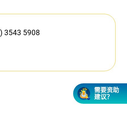
 3543 5908
需
要
资
助
建
议
？