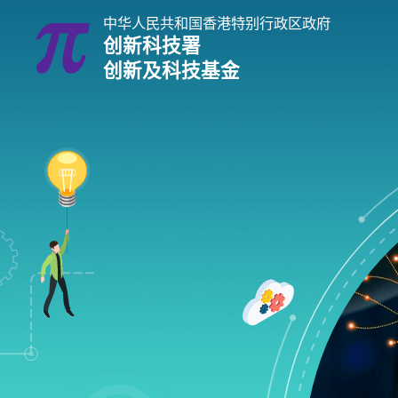
跳
中华人民共和国香港特别行政区政府
到
创新科技署
主
创新及科技基金
内
容
进行研究及发展
支持研究及发展
创科实习计划
创新及科技基金指南
企业 / 初创企业 /
赞助研究及发展
创新及科技支援计划
科技支援计划概览
科技
推进新型工业化及发展新质生
内地与香港科技合作资助计划
让雇员接受高端科技培训 / 聘用人才进行
企业支援计划
为初创企业寻找
前沿科技研究支援计划
培养创新科技
为创新科技企业提供加速