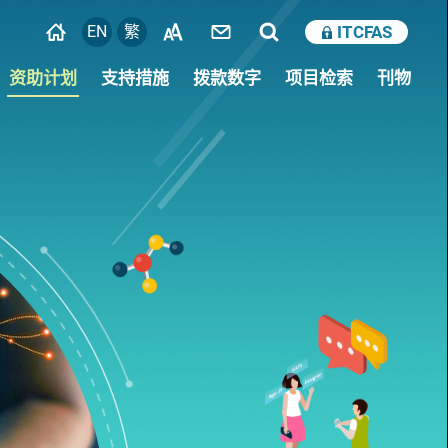
EN
繁
ITCFAS
资助计划
支持措施
拨款数字
项目检索
刊物
培育创科人才
获款机构的审计师须知
研究人才库
支援科技初创企业
创科创投基金
产学研1+计划
创科加速器先导计划
培养创科文化
一般支援计划