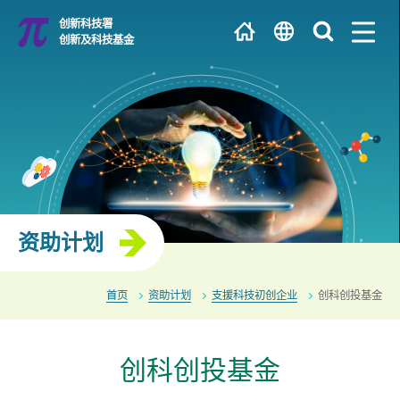
跳
创新科技署
到
创新及科技基金
主
EN
内
容
繁
大学 / 科研机构
简
研发中心
资助计划
首页
资助计划
支援科技初创企业
创科创投基金
创科创投基金